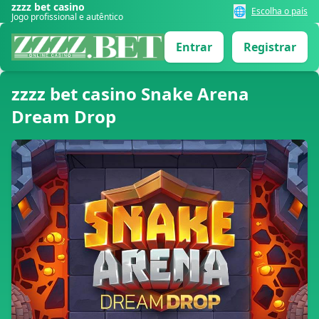
zzzz bet casino
🌐
Escolha o país
Jogo profissional e autêntico
Entrar
Registrar
zzzz bet casino Snake Arena
Dream Drop