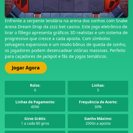
Enfrente a serpente lendária na arena dos sonhos com Snake
Arena Dream Drop da zzzz bet casino. Este jogo eletrônico de
tirar o fôlego apresenta gráficos 3D realistas e um sistema de
progressivo que cresce a cada aposta. Com símbolos
selvagens expansivos e um modo bônus de queda de sonho,
os jogadores podem desencadear vitórias massivas. Perfeito
para caçadores de jackpot e fãs de jogos temáticos.
Jogar Agora
Rolos:
Linhas:
6
5
Linhas de Pagamento:
Frequência de Acerto:
4096
30%
Giros Grátis:
Ganho Máximo:
1 a cada 80 giros
2000x a aposta