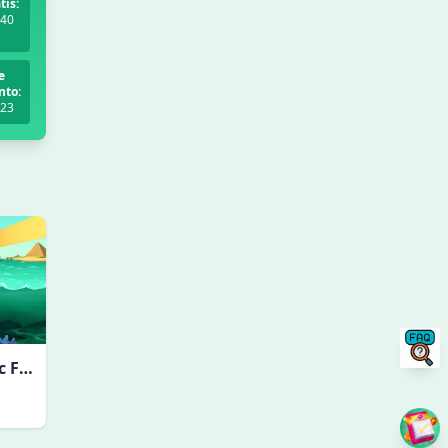
tis:
 40
e
to:
023
zzzz bet casino 4 Fantastic Fish in Egypt