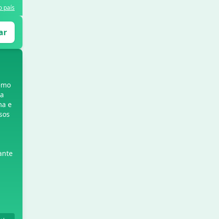
o país
ar
remo
ta
ma e
sos
ante