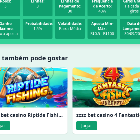
Rolos:
Linhas:
Linhas de
Frequência
Giros Grá
5
3
Pagamento:
de Acerto:
1 a cada
30
40%
giros
Ganho
Probabilidade:
Volatilidade:
Aposta Mín-
Data d
áximo:
1.5%
Baixa-Média
Máx:
Lançamen
x a aposta
R$0.5 - R$100
30/09/2
 também pode gostar
zzzz bet casino Riptide Fishing
gar
Jogar